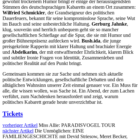
gewohnt trockenem Humor bringt er einige der herausragendsten
Stimmen des deutschsprachigen Kabaretts an einem Ort zusammen:
Wilfried Schmickler
, der Grandseigneur des politischen
Dauerfeuers, bekannt für seine kompromisslose Sprache, seine Wut
im Bauch und seine unbestechliche Haltung.
Gerburg Jahnke
,
klug, souverän und herrlich unbequem geht sie so mancher
gesellschaftlichen Schieflage auf die Spur, die sie mit Humor und
großer Bühnenpräsenz aufdecken wird.
Bush.ida
, die junge
preisgekrönte Rapperin mit klarer Haltung und brachialer Energie
und
Abdelkarim
, der mit entwaffnender Ehrlichkeit, klarem Blick
und subtiler Ironie Fragen von Identität, Zusammenleben und
politischer Realität auf den Punkt bringt.
Gemeinsam kommen sie zur Sache und nehmen sich aktuelle
politische Entwicklungen, gesellschaftliche Debatten und den
alltäglichen Wahnsinn unserer Zeit einmal genauer vor. Ein Muss für
alle, die wissen wollen, was Sache ist. Ein Abend, der zum Lachen
verführt, zum Nachdenken herausfordert und zeigt, warum
politisches Kabarett gerade heute unverzichtbar ist.
Tickets
vorheriger Artikel
Miss Allie: PARADISVOGEL TOUR
nächster Artikel
Die Unmöglichen: EINE
FAMILIENGESCHICHTE mit Devid Striesow, Meret Becker,